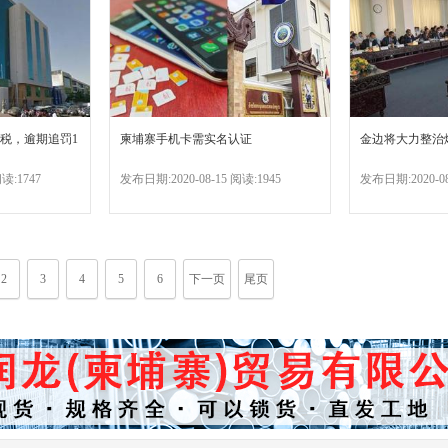
税，逾期追罚1
柬埔寨手机卡需实名认证
金边将大力整治
读:1747
发布日期:2020-08-15 阅读:1945
发布日期:2020-08
2
3
4
5
6
下一页
尾页