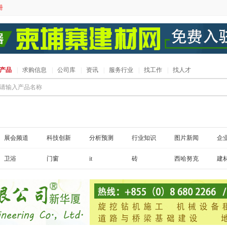
册
产品
|
求购信息
|
公司库
|
资讯
|
服务行业
|
找工作
|
找人才
请输入产品名称
展会频道
科技创新
分析预测
行业知识
图片新闻
企
卫浴
门窗
it
砖
西哈努克
建