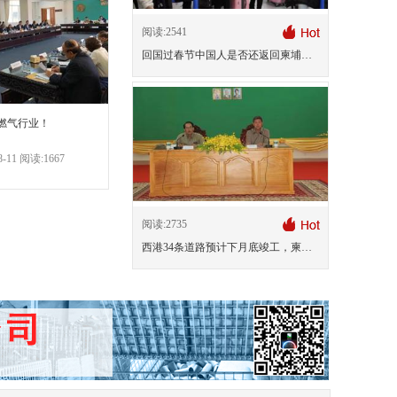
阅读:2541
回国过春节中国人是否还返回柬埔寨？
燃气行业！
-11 阅读:1667
阅读:2735
西港34条道路预计下月底竣工，柬新年启用