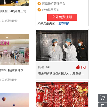
网络推广管理平台
轻松找寻买家
部长推出4项避免土地
立即免费注册
-21 阅读:1969
如果您是买家，
发布询价
阅读:2840
市1即日起重新开放
在柬埔寨的这些外国人可以免费接种新冠疫苗
-03 阅读:1934