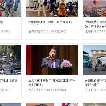
题
中国同胞注意，西港开始严查劳工证
柬埔寨从18号
策，前往的人必
读:1672
发布日期:2020-11-19 阅读:1902
发布日期:2020-11
交通拥堵成首
注意！柬埔寨明年1月将正式征收20%
外国投资者呼吁
资本利得税
地证书费用
读:1867
发布日期:2020-09-15 阅读:1696
发布日期:2020-09