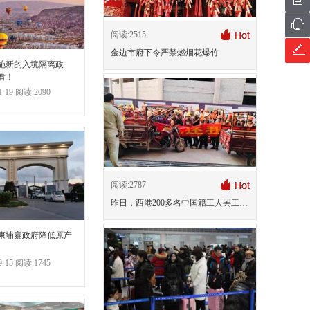
阅读:2515
金边市府下令严禁燃烟花爆竹
实施新的入境隔离政
看！
-19 阅读:2090
阅读:2787
昨日，西港200多名中国籍工人罢工讨薪
柬埔寨政府降低原产
-15 阅读:1745