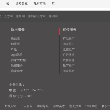
砖
西哈努克
建材市场
D1
六一人才网
柬单网
柬埔寨人才网
柬淘网
应用服务
宣传服务
微信版
产品推广
触屏版
商家推广
Pc版
微信推广
App应用
广告服务
商家大数据
宣传服务
数据服务
线下推广
商家套餐
商家排名
业务热线：
中 国: +86 137 0159 2266
微 信: pqy12589
|
商家入驻
|
广告服务
|
网站导航
|
诚聘英才
|
意见投诉
|
法律声明
|
客服