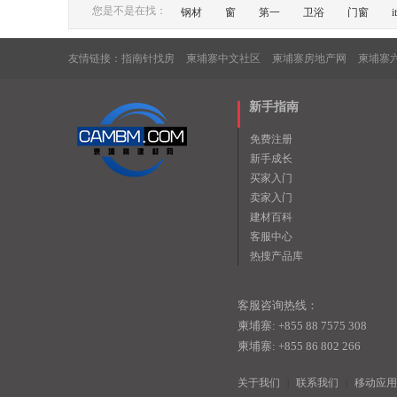
您是不是在找：
钢材
窗
第一
卫浴
门窗
it
友情链接：
指南针找房
柬埔寨中文社区
柬埔寨房地产网
柬埔寨
新手指南
免费注册
新手成长
买家入门
卖家入门
建材百科
客服中心
热搜产品库
客服咨询热线：
柬埔寨: +855 88 7575 308
柬埔寨: +855 86 802 266
关于我们
|
联系我们
|
移动应用