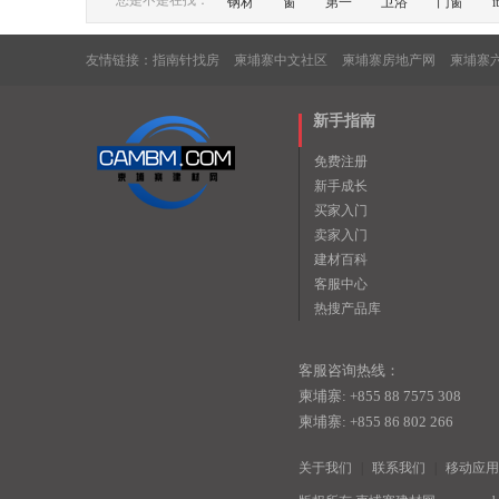
您是不是在找：
钢材
窗
第一
卫浴
门窗
it
友情链接：
指南针找房
柬埔寨中文社区
柬埔寨房地产网
柬埔寨
新手指南
免费注册
新手成长
买家入门
卖家入门
建材百科
客服中心
热搜产品库
客服咨询热线：
柬埔寨: +855 88 7575 308
柬埔寨: +855 86 802 266
关于我们
|
联系我们
|
移动应用