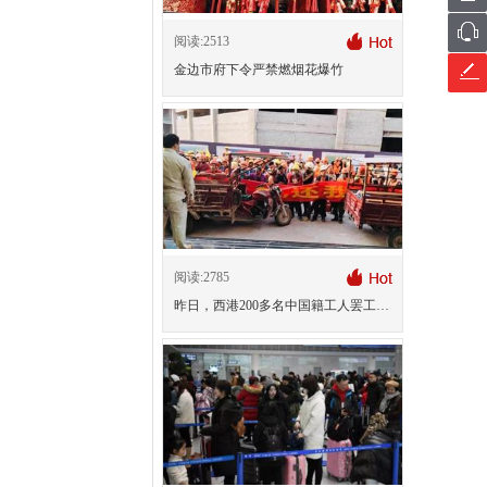
阅读:2513
金边市府下令严禁燃烟花爆竹
阅读:2785
昨日，西港200多名中国籍工人罢工讨薪