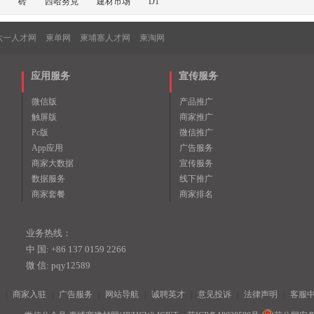
砖
西哈努克
建材市场
D1
六一人才网
柬单网
柬埔寨人才网
柬淘网
应用服务
宣传服务
微信版
产品推广
触屏版
商家推广
Pc版
微信推广
App应用
广告服务
商家大数据
宣传服务
数据服务
线下推广
商家套餐
商家排名
业务热线：
中 国: +86 137 0159 2266
微 信: pqy12589
|
商家入驻
|
广告服务
|
网站导航
|
诚聘英才
|
意见投诉
|
法律声明
|
客服