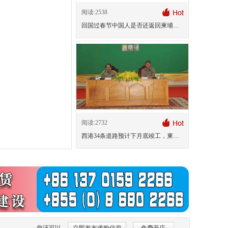
阅读:2538
回国过春节中国人是否还返回柬埔寨？
阅读:2732
西港34条道路预计下月底竣工，柬新年启用