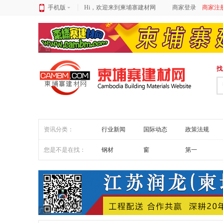
手机版
Hi，欢迎来到柬埔寨建材网
商家登录
商家注
广告
找
资讯分类：
行业新闻
国际动态
政策法规
您是不是在找：
钢材
窗
第一
广告