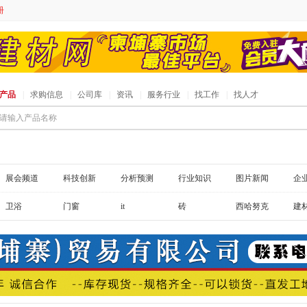
册
产品
|
求购信息
|
公司库
|
资讯
|
服务行业
|
找工作
|
找人才
请输入产品名称
展会频道
科技创新
分析预测
行业知识
图片新闻
企
卫浴
门窗
it
砖
西哈努克
建