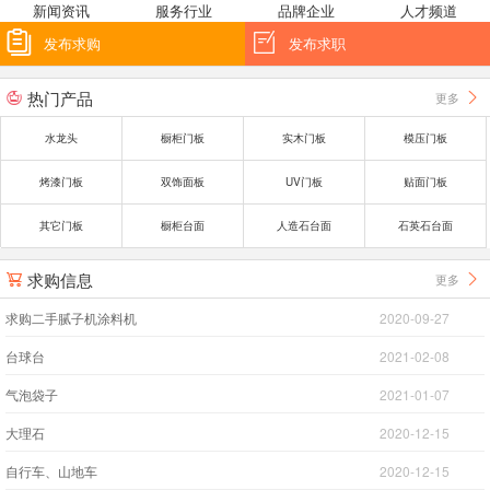
新闻资讯
服务行业
品牌企业
人才频道


发布求购
发布求职
热门产品
更多


水龙头
橱柜门板
实木门板
模压门板
烤漆门板
双饰面板
UV门板
贴面门板
其它门板
橱柜台面
人造石台面
石英石台面
求购信息
更多


求购二手腻子机涂料机
2020-09-27
台球台
2021-02-08
气泡袋子
2021-01-07
大理石
2020-12-15
自行车、山地车
2020-12-15