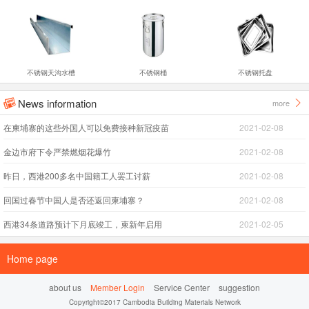
不锈钢天沟水槽
不锈钢桶
不锈钢托盘
News information
more


在柬埔寨的这些外国人可以免费接种新冠疫苗
2021-02-08
金边市府下令严禁燃烟花爆竹
2021-02-08
昨日，西港200多名中国籍工人罢工讨薪
2021-02-08
回国过春节中国人是否还返回柬埔寨？
2021-02-08
西港34条道路预计下月底竣工，柬新年启用
2021-02-05
Home page
about us
Member Login
Service Center
suggestion
Copyright©2017 Cambodia Building Materials Network