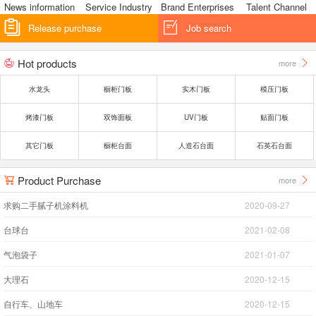
News information
Service Industry
Brand Enterprises
Talent Channel


Release purchase
Job search
Hot products
more


水龙头
橱柜门板
实木门板
模压门板
烤漆门板
双饰面板
UV门板
贴面门板
其它门板
橱柜台面
人造石台面
石英石台面
Product Purchase
more


求购二手腻子机涂料机
2020-09-27
台球台
2021-02-08
气泡袋子
2021-01-07
大理石
2020-12-15
自行车、山地车
2020-12-15