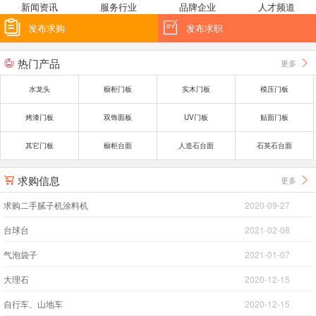
新闻资讯
服务行业
品牌企业
人才频道


发布求购
发布求职
热门产品
更多


水龙头
橱柜门板
实木门板
模压门板
烤漆门板
双饰面板
UV门板
贴面门板
其它门板
橱柜台面
人造石台面
石英石台面
求购信息
更多


求购二手腻子机涂料机
2020-09-27
台球台
2021-02-08
气泡袋子
2021-01-07
大理石
2020-12-15
自行车、山地车
2020-12-15