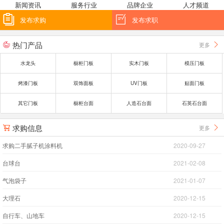
新闻资讯
服务行业
品牌企业
人才频道


发布求购
发布求职
热门产品
更多


水龙头
橱柜门板
实木门板
模压门板
烤漆门板
双饰面板
UV门板
贴面门板
其它门板
橱柜台面
人造石台面
石英石台面
求购信息
更多


求购二手腻子机涂料机
2020-09-27
台球台
2021-02-08
气泡袋子
2021-01-07
大理石
2020-12-15
自行车、山地车
2020-12-15