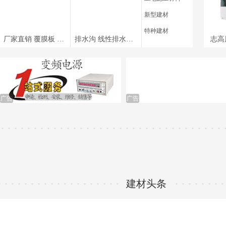
XAP系列沥青厂拌热再生设备
新型建材
建筑扎丝
特种建材
厂家直销 覆膜板 周转10-15次 表面平整光滑、模板、覆膜板、清水模板、清水覆膜板、房建施工材料、路桥施工材料、
排水沟 线性排水沟 带不锈钢缝隙盖板 成品u型排水沟 树脂排水沟，铸铁盖板
志高
移动式立体车库/立体车库/移动车库/车库/
五金/五金工具/家用五金/五金配件/五金店/五金工具
箱/五金件/博世五金/卫浴五金/五金/五金挂件/五金工
具套装/浴室五金/木工五金/五金手动工具/丝锥板牙/板
牙/套装丝攻/攻丝/攻丝器/手动攻牙/绞手/扳手/五金工
具/
广告
广告
方管/镀
实木颗
停车场车牌识别器
建筑模板 木方
建材头条
钢筋弯曲机/弯曲机/手提式弯曲机/钢筋弯曲机/数控弯
曲机/液压钢筋弯曲机/电动钢筋弯曲机/钢筋反复弯曲
机/不锈钢方管弯曲机/钢筋弯曲试验机/箍筋弯曲机/弯
箍机/全自动液压/打箍机/弯箍机/箍筋弯曲机/ 钢筋弯
曲机/
方钢/镀