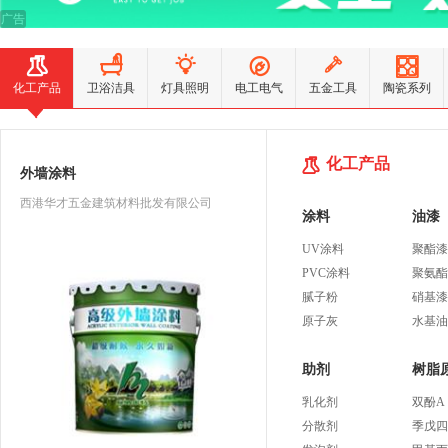
广告
化工产品
卫浴洁具
灯具照明
电工电气
五金工具
陶瓷系列
化工产品
外墙涂料
西港华才五金建筑材料批发有限公司
涂料
油漆
UV涂料
聚酯漆
PVC涂料
聚氨酯
腻子粉
硝基漆
原子灰
水基油
助剂
树脂
乳化剂
双酚A
分散剂
季戊四