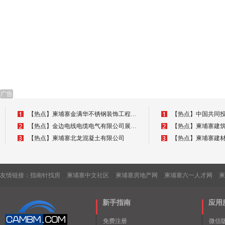
栏杆道闸
移动脚手架
办公家
小型板式
约老板桌
格力空调
家具/
子/皮革
纹软包/
革套/集
隔墙板/
机房墙
电焊机/焊机/氩弧焊/等离子切割机/三用焊机/
砖/水泥
合剂/
广告
质隔墙
盘螺/
智能翼闸
生态装
多层建筑模板/小红板/ 建筑工地专用模板/ 模板/长期
沙发/
板/快装
【热点】柬埔寨金满华不锈钢装饰工程有限公司
供应 质量保证
发/酒
【热点】金边电线电缆电气有限公司展望未来
会议桌
小会议桌
【热点】柬埔寨北龙混凝土有限公司
【热点】柬埔寨建
板
友情链接：
指南针找房
柬埔寨中文社区
柬埔寨房地产网
柬埔寨六一人才网
柬
停车场系统/车牌识别系统/车辆管理系统/门禁系统/停
新手指南
应用
车场管理系统/停车场收费系统/停车监控/监控系统/
sbs防水卷材，补漏材料、防水材料、防水涂料、
全柬供应
sbs、
4米 拥
免费注册
微信