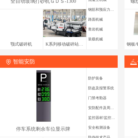
全自动玻璃打砂机ＧＤＳ-1300
钢筋和预应力机械
路面机械
凿岩机械
装载机械
颚式破碎机
K系列移动破碎站 轮胎式移动破碎机
智能安防
防护装备
防盗及报警系统
门禁考勤器
混凝土泵车租赁
安防配件及周边器材
监控器材/监控系统
安全检测设备
停车系统剩余车位显示牌
防伪技术产品