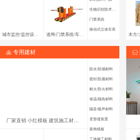
生物识别技术设备
门禁系统
空压机
工字钢/
移动式立体车库
城市监控/监控设备/监控/智能安防/智能监控/无线监控/摄像头/监控头无线/监控360/室外监控/监控高清/夜视监控器/家用监控/监控镜头/监控摄像机/家庭监控/监控家用/手机安防摄像/安防摄像头/安防系统/
道闸/门禁系统/车牌识别/道闸杆/广告道闸/道闸机/栅栏道闸/直杆道闸/智能道闸/道闸系统/栅栏道闸机/道闸栏杆/小区道闸/翼闸/人行翼闸/通道闸/电动翼闸/车道闸/栏杆/电动门/升降杆/自动起落栏杆/停车场拦车杆/道闸机/
专用建材
防水/防潮材料
密封/防腐材料
矿用挖掘机、挖掘机
耐火/防火材料
角钢/
监控设备/监控/无线监控/监控头/无线监控摄像头/监控
建筑胶合
保温/隔热材料
器/家用监控/远程监控/监控录像/网络监控/监控家用/
室外监控/家庭监控/监控视频/
隔音/吸声材料
变形缝装置
厂家直销 小红模板 建筑施工材料 承转8-10次、红模板，小红板，建筑模板，模板、木模板
装饰线板
工地施工材料