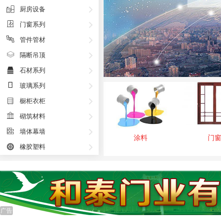
厨房设备
门窗系列
管件管材
隔断吊顶
石材系列
玻璃系列
橱柜衣柜
砌筑材料
墙体幕墙
涂料
门
橡胶塑料
广告