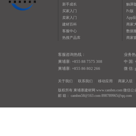
新手成长
触屏
买家入门
Pc版
卖家入门
App
建材百科
商家
客服中心
数据
热搜产品库
商家
遥控车位锁
木跳板
客服咨询热线：
业务热
柬埔寨: +855 88 7575 308
中 国: +
柬埔寨: +855 86 802 266
微 信: 
关于我们
|
联系我们
|
移动应用
|
商家入驻
|
版权所有 柬埔寨建材网 www.cambm.com 微信公众
邮 箱： cambm58@163.com 898789965@qq.com Copy
专业生产清水模板 14年专业生产 双面覆黑膜、模
板、
脚手架扣件