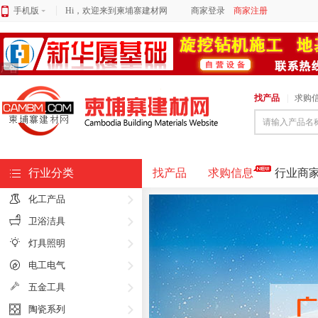
手机版
Hi，欢迎来到柬埔寨建材网
商家登录
商家注册
广告
找产品
|
求购
请输入产品名
行业分类
找产品
求购信息
行业商
化工产品
卫浴洁具
灯具照明
电工电气
五金工具
陶瓷系列