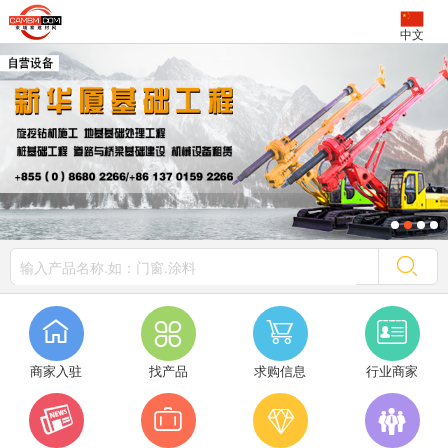
中文




商家入驻
找产品
求购信息
行业商家



