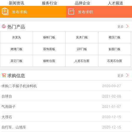
新闻资讯
服务行业
品牌企业
人才频道


发布求购
发布求职
热门产品
更多


水龙头
橱柜门板
实木门板
模压门板
烤漆门板
双饰面板
UV门板
贴面门板
其它门板
橱柜台面
人造石台面
石英石台面
求购信息
更多


求购二手腻子机涂料机
2020-09-27
台球台
2021-02-08
气泡袋子
2021-01-07
大理石
2020-12-15
自行车、山地车
2020-12-15