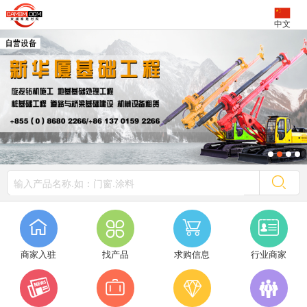
中文




商家入驻
找产品
求购信息
行业商家



