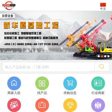
中文




商家入驻
找产品
求购信息
行业商家



