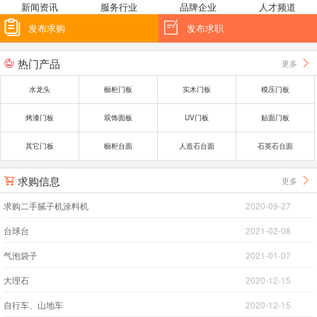
新闻资讯
服务行业
品牌企业
人才频道


发布求购
发布求职
热门产品
更多


水龙头
橱柜门板
实木门板
模压门板
烤漆门板
双饰面板
UV门板
贴面门板
其它门板
橱柜台面
人造石台面
石英石台面
求购信息
更多


求购二手腻子机涂料机
2020-09-27
台球台
2021-02-08
气泡袋子
2021-01-07
大理石
2020-12-15
自行车、山地车
2020-12-15