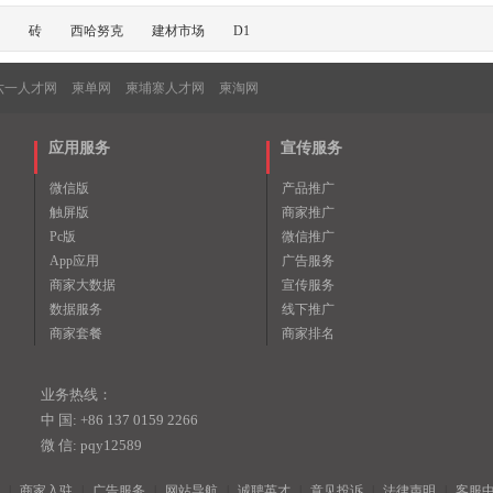
砖
西哈努克
建材市场
D1
六一人才网
柬单网
柬埔寨人才网
柬淘网
应用服务
宣传服务
微信版
产品推广
触屏版
商家推广
Pc版
微信推广
App应用
广告服务
商家大数据
宣传服务
数据服务
线下推广
商家套餐
商家排名
业务热线：
中 国: +86 137 0159 2266
微 信: pqy12589
|
商家入驻
|
广告服务
|
网站导航
|
诚聘英才
|
意见投诉
|
法律声明
|
客服