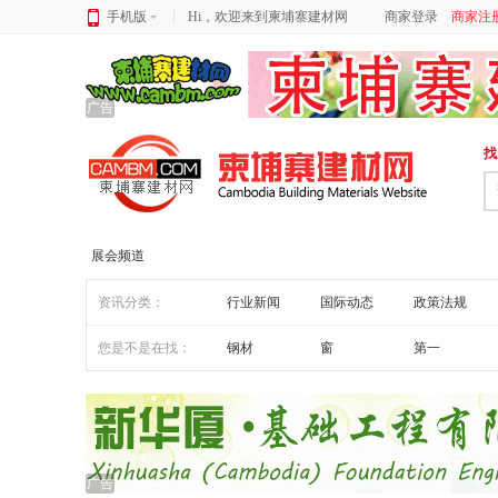
手机版
Hi，欢迎来到柬埔寨建材网
商家登录
商家注
广告
找
展会频道
资讯分类：
行业新闻
国际动态
政策法规
您是不是在找：
钢材
窗
第一
广告