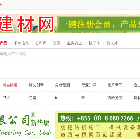
册
产品
|
求购信息
|
公司库
|
资讯
|
服务行业
|
找工作
|
找人才
请输入产品名称
展会频道
科技创新
分析预测
行业知识
图片新闻
企
卫浴
门窗
it
砖
西哈努克
建