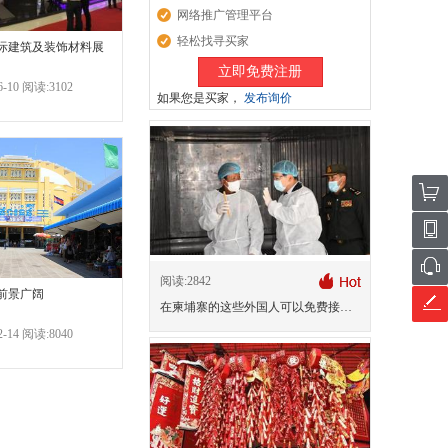
网络推广管理平台
轻松找寻买家
国际建筑及装饰材料展
立即免费注册
-10 阅读:3102
如果您是买家，
发布询价
阅读:2842
前景广阔
在柬埔寨的这些外国人可以免费接种新冠疫苗
-14 阅读:8040