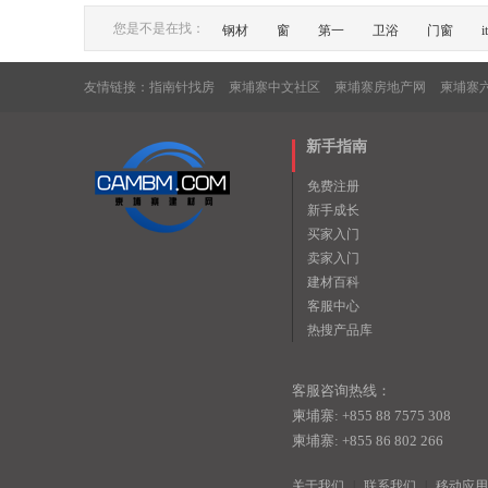
您是不是在找：
钢材
窗
第一
卫浴
门窗
it
友情链接：
指南针找房
柬埔寨中文社区
柬埔寨房地产网
柬埔寨
新手指南
免费注册
新手成长
买家入门
卖家入门
建材百科
客服中心
热搜产品库
客服咨询热线：
柬埔寨: +855 88 7575 308
柬埔寨: +855 86 802 266
关于我们
|
联系我们
|
移动应用