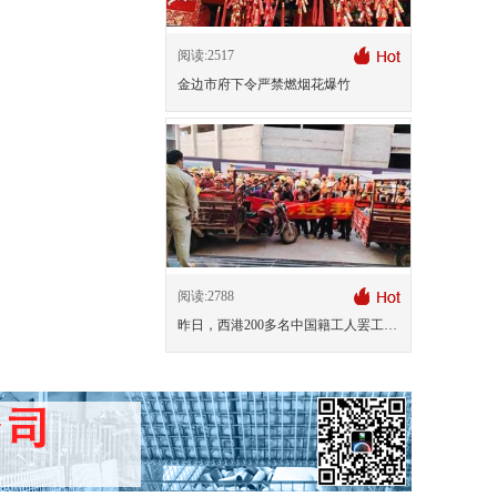
阅读:2517
金边市府下令严禁燃烟花爆竹
阅读:2788
昨日，西港200多名中国籍工人罢工讨薪