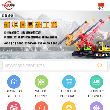
中文




BUSINESS
PRODUCT
PRODUCT
INDUSTRY
SETTLED
SUPPLY
PURCHASE
BUSINESS



