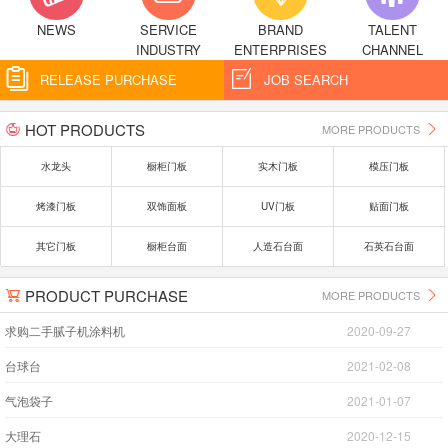
NEWS
SERVICE
BRAND
TALENT
INDUSTRY
ENTERPRISES
CHANNEL


RELEASE PURCHASE
JOB SEARCH
HOT PRODUCTS
MORE PRODUCTS


水龙头
橱柜门板
实木门板
模压门板
烤漆门板
双饰面板
UV门板
贴面门板
其它门板
橱柜台面
人造石台面
石英石台面
PRODUCT PURCHASE
MORE PRODUCTS


求购二手腻子机涂料机
2020-09-27
台球台
2021-02-08
气泡袋子
2021-01-07
大理石
2020-12-15