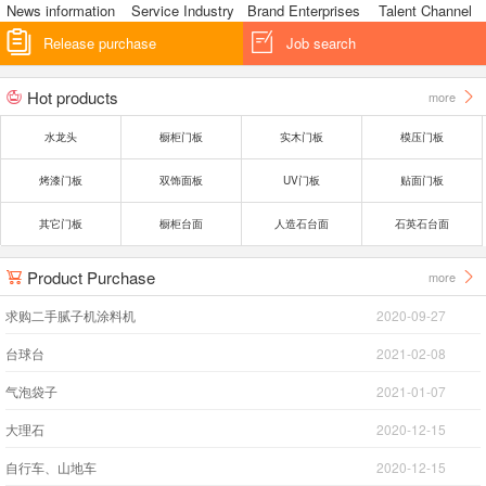
News information
Service Industry
Brand Enterprises
Talent Channel


Release purchase
Job search
Hot products
more


水龙头
橱柜门板
实木门板
模压门板
烤漆门板
双饰面板
UV门板
贴面门板
其它门板
橱柜台面
人造石台面
石英石台面
Product Purchase
more


求购二手腻子机涂料机
2020-09-27
台球台
2021-02-08
气泡袋子
2021-01-07
大理石
2020-12-15
自行车、山地车
2020-12-15