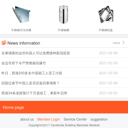
不锈钢天沟水槽
不锈钢桶
不锈钢托盘
News information
more


在柬埔寨的这些外国人可以免费接种新冠疫苗
2021-02-08
金边市府下令严禁燃烟花爆竹
2021-02-08
昨日，西港200多名中国籍工人罢工讨薪
2021-02-08
回国过春节中国人是否还返回柬埔寨？
2021-02-08
西港34条道路预计下月底竣工，柬新年启用
2021-02-05
Home page
about us
Member Login
Service Center
suggestion
Copyright©2017 Cambodia Building Materials Network