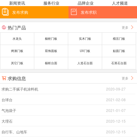
新闻资讯
服务行业
品牌企业
人才频道


发布求购
发布求职
热门产品
更多


水龙头
橱柜门板
实木门板
模压门板
烤漆门板
双饰面板
UV门板
贴面门板
其它门板
橱柜台面
人造石台面
石英石台面
求购信息
更多


求购二手腻子机涂料机
2020-09-27
台球台
2021-02-08
气泡袋子
2021-01-07
大理石
2020-12-15
自行车、山地车
2020-12-15