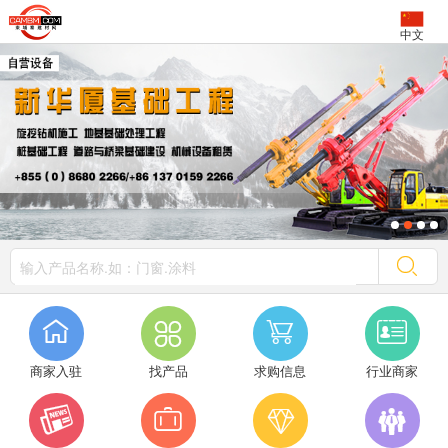
中文




商家入驻
找产品
求购信息
行业商家



