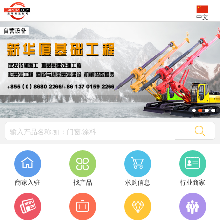
中文




商家入驻
找产品
求购信息
行业商家



