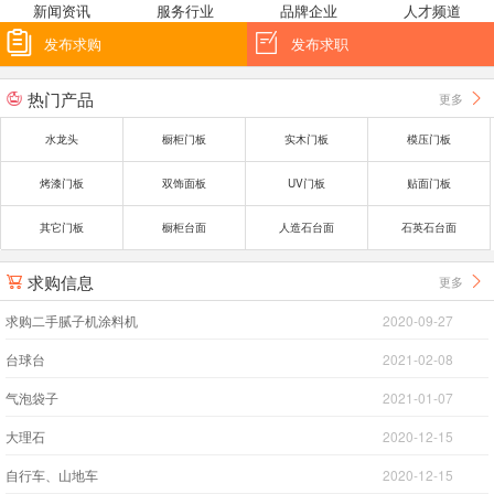
新闻资讯
服务行业
品牌企业
人才频道


发布求购
发布求职
热门产品
更多


水龙头
橱柜门板
实木门板
模压门板
烤漆门板
双饰面板
UV门板
贴面门板
其它门板
橱柜台面
人造石台面
石英石台面
求购信息
更多


求购二手腻子机涂料机
2020-09-27
台球台
2021-02-08
气泡袋子
2021-01-07
大理石
2020-12-15
自行车、山地车
2020-12-15