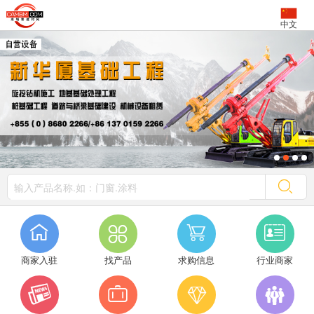
中文




商家入驻
找产品
求购信息
行业商家



