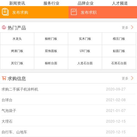
新闻资讯
服务行业
品牌企业
人才频道


发布求购
发布求职
热门产品
更多


水龙头
橱柜门板
实木门板
模压门板
烤漆门板
双饰面板
UV门板
贴面门板
其它门板
橱柜台面
人造石台面
石英石台面
求购信息
更多


求购二手腻子机涂料机
2020-09-27
台球台
2021-02-08
气泡袋子
2021-01-07
大理石
2020-12-15
自行车、山地车
2020-12-15