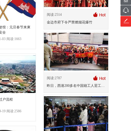
阅读:2514
金边市府下令严禁燃烟花爆竹
使馆：元旦春节来柬
安全
-03 阅读:1663
阅读:2787
昨日，西港200多名中国籍工人罢工讨薪
过户流程
-19 阅读:2586