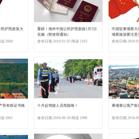
公民护照政策大
重磅！海外中国公民护照新政1月1日
中国驻柬埔寨大
实施（附使馆通知）
埔寨旅游要注意
读:2068
发布日期:2019-01-03 阅读:2103
发布日期:2019-01
动产所有权证书格
十月起驾驶人员危险咯！
柬埔寨公寓产权
读:2061
发布日期:2018-09-30 阅读:1990
发布日期:2018-09