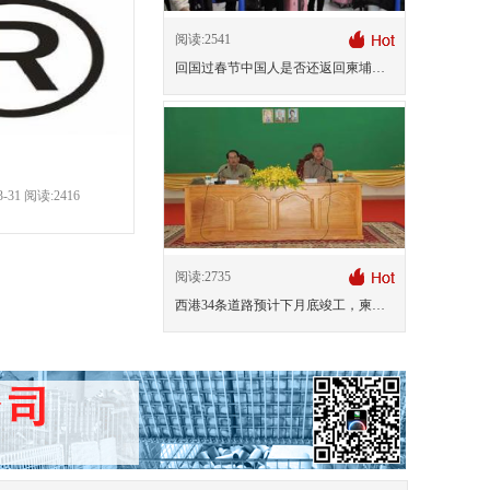
阅读:2541
回国过春节中国人是否还返回柬埔寨？
-31 阅读:2416
阅读:2735
西港34条道路预计下月底竣工，柬新年启用