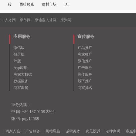
砖
西哈努克
建材市场
D1
六一人才网
柬单网
柬埔寨人才网
柬淘网
应用服务
宣传服务
微信版
产品推广
触屏版
商家推广
Pc版
微信推广
App应用
广告服务
商家大数据
宣传服务
数据服务
线下推广
商家套餐
商家排名
业务热线：
中 国: +86 137 0159 2266
微 信: pqy12589
|
商家入驻
|
广告服务
|
网站导航
|
诚聘英才
|
意见投诉
|
法律声明
|
客服