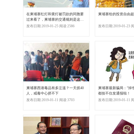
在柬埔寨红灯和黄灯被罚款的同胞要
柬埔寨给的投资自由超
过来看了，柬埔寨的交通规则是这么
说的
发布日期:2019-01-25 阅读:2586
发布日期:2019-01-23 阅
柬埔寨西港毒品有多泛滥？一天抓40
柬埔寨最新骗局：“掉
人，戒毒中心挤不下
都按不住发通报啦！
发布日期:2019-01-11 阅读:3703
发布日期:2019-01-11 阅