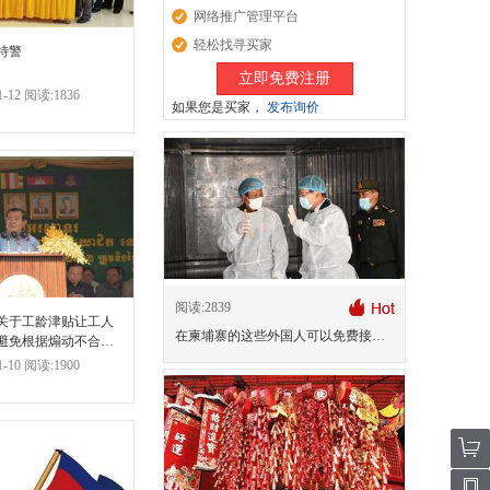
网络推广管理平台
轻松找寻买家
特警
立即免费注册
-12 阅读:1836
如果您是买家，
发布询价
阅读:2839
关于工龄津贴让工人
在柬埔寨的这些外国人可以免费接种新冠疫苗
避免根据煽动不合理
-10 阅读:1900