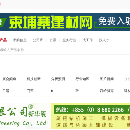
册
产品
|
求购信息
|
公司库
|
资讯
|
服务行业
|
找工作
|
找人才
请输入产品名称
展会频道
科技创新
分析预测
行业知识
图片新闻
企
卫浴
门窗
it
砖
西哈努克
建