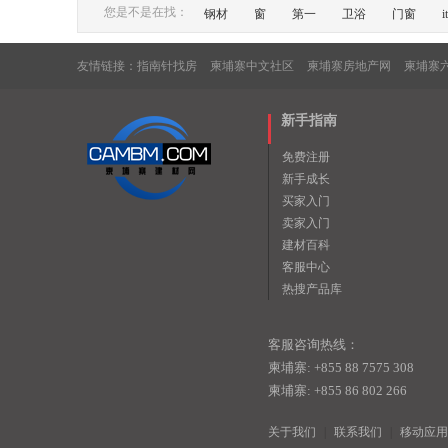
您是不是在找：
钢材
窗
第一
卫浴
门窗
it
友情链接：
指南针找房
柬埔寨中文社区
柬埔寨房地产网
柬埔寨
新手指南
免费注册
新手成长
买家入门
卖家入门
建材百科
客服中心
热搜产品库
客服咨询热线：
柬埔寨: +855 88 7575 308
柬埔寨: +855 86 802 266
关于我们
|
联系我们
|
移动应用