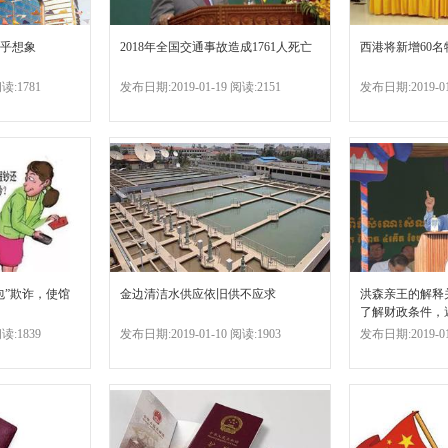
乎想象
2018年全国交通事故造成1761人死亡
西港将新增60名
读:1781
发布日期:2019-01-19 阅读:2151
发布日期:2019-01
包”欺诈，使馆
金边清洁水供应依旧供不应求
洪森亲王的解释
了解财政条件，
要求！
读:1839
发布日期:2019-01-10 阅读:1903
发布日期:2019-01