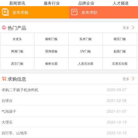
新闻资讯
服务行业
品牌企业
人才频道


发布求购
发布求职
热门产品
更多


水龙头
橱柜门板
实木门板
模压门板
烤漆门板
双饰面板
UV门板
贴面门板
其它门板
橱柜台面
人造石台面
石英石台面
求购信息
更多


求购二手腻子机涂料机
2020-09-27
台球台
2021-02-08
气泡袋子
2021-01-07
大理石
2020-12-15
自行车、山地车
2020-12-15