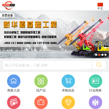
中文




商家入驻
找产品
求购信息
行业商家



