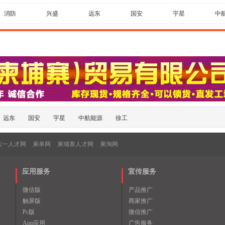
消防
兴盛
远东
国安
宇星
中
远东
国安
宇星
中航能源
徐工
六一人才网
柬单网
柬埔寨人才网
柬淘网
应用服务
宣传服务
微信版
产品推广
触屏版
商家推广
Pc版
微信推广
App应用
广告服务