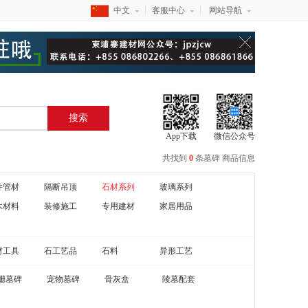
中文
客服中心
网站导航
搜索
App下载
微信公众号
共找到
0
条
墓碑
商品信息
件管材
隔断吊顶
石材系列
玻璃系列
木材料
装修施工
专用建材
家居用品
材工具
石工艺品
石料
异形工艺
栅墓碑
宠物墓碑
骨灰盒
陵墓配套