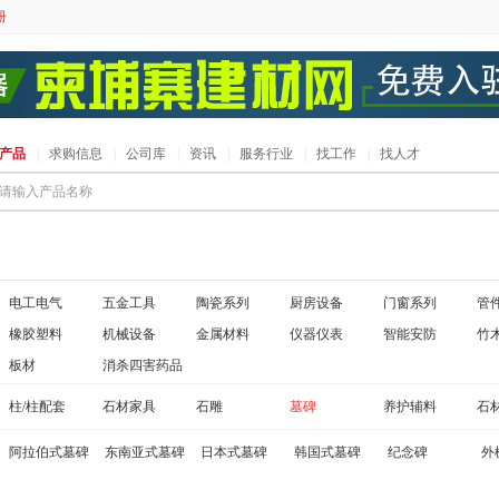
册
产品
|
求购信息
|
公司库
|
资讯
|
服务行业
|
找工作
|
找人才
请输入产品名称
电工电气
五金工具
陶瓷系列
厨房设备
门窗系列
管
橡胶塑料
机械设备
金属材料
仪器仪表
智能安防
竹
板材
消杀四害药品
柱/柱配套
石材家具
石雕
墓碑
养护辅料
石
阿拉伯式墓碑
东南亚式墓碑
日本式墓碑
韩国式墓碑
纪念碑
外