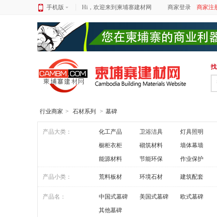
手机版
Hi，欢迎来到柬埔寨建材网
商家登录
商家注
广告
找
行业商家
>
石材系列
>
墓碑
产品大类：
化工产品
卫浴洁具
灯具照明
橱柜衣柜
砌筑材料
墙体幕墙
能源材料
节能环保
作业保护
产品小类：
荒料板材
环境石材
建筑配套
产品名：
中国式墓碑
美国式墓碑
欧式墓碑
其他墓碑