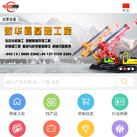
中文




商家入驻
找产品
求购信息
行业商家



