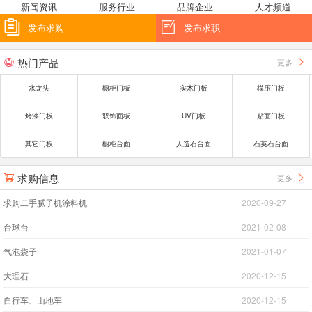
新闻资讯
服务行业
品牌企业
人才频道


发布求购
发布求职
热门产品
更多


水龙头
橱柜门板
实木门板
模压门板
烤漆门板
双饰面板
UV门板
贴面门板
其它门板
橱柜台面
人造石台面
石英石台面
求购信息
更多


求购二手腻子机涂料机
2020-09-27
台球台
2021-02-08
气泡袋子
2021-01-07
大理石
2020-12-15
自行车、山地车
2020-12-15