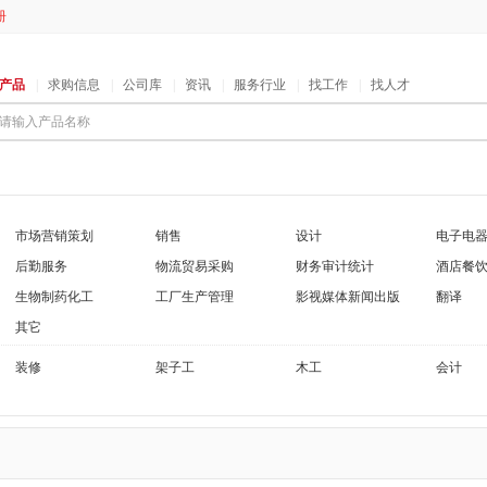
册
产品
|
求购信息
|
公司库
|
资讯
|
服务行业
|
找工作
|
找人才
请输入产品名称
市场营销策划
销售
设计
电子电
后勤服务
物流贸易采购
财务审计统计
酒店餐
生物制药化工
工厂生产管理
影视媒体新闻出版
翻译
其它
装修
架子工
木工
会计