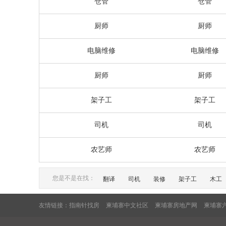
仓管
仓管
厨师
厨师
电脑维修
电脑维修
厨师
厨师
架子工
架子工
司机
司机
农艺师
农艺师
您是不是在找：
翻译
司机
装修
架子工
木工
友情链接：
指南针找房
柬埔寨中文社区
柬埔寨房地产网
柬埔寨